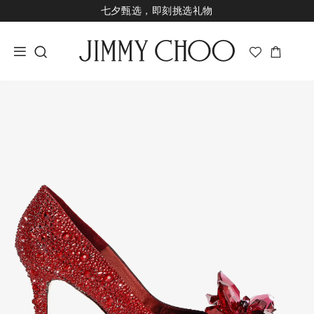
七夕甄选，即刻挑选礼物
新品上市，尊享至高24期免息
经典婚嫁系列，尊享专属婚嫁礼赠
七夕甄选，即刻挑选礼物