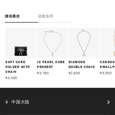
猜你喜欢
搭配推荐
SOFT CARD
JC PEARL CUBE
DIAMOND
CARDHO
HOLDER WITH
PENDENT
DOUBLE CHAIN
SMALLP
CHAIN
¥
3,790
¥
2,850
¥
3,550
¥
3,390
中国大陆