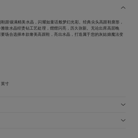
从鞋尖到鞋跟镶满精美水晶，闪耀如童话般梦幻光彩。经典尖头高跟鞋廓形，
身雅致水晶经烫钻工艺处理，熠熠闪亮，历久弥新。无论出席高层晚
重要场合选择本款奢美高跟鞋，亮出水晶，打造属于您的灰姑娘魔法变
 英寸