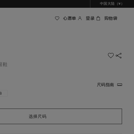
中国大陆（¥）
心愿单
登录
购物袋
跟鞋
尺码指南
8
选择尺码