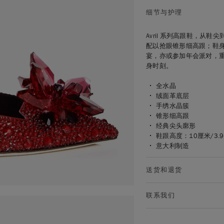
细节与护理
Avril 系列高跟鞋，
配以抢眼锥形细高跟；鞋
宴，亦或参加年会派对，
身时刻。
全水晶
绒面革底层
手绣水晶簇
锥形细高跟
经典尖头廓形
鞋跟高度：10厘米/3.9
意大利制造
送货和退货
联系我们