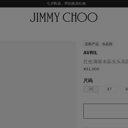
七夕甄选，即刻挑选礼物
新品上市，尊享至高24期免息
经典婚嫁系列，尊享专属婚嫁礼赠
王一博心意礼赠，购指定款即享限量挂饰
定制产品
水晶鞋
AVRIL
红色满镶水晶尖头高
¥31,000
尺码
36
37
3