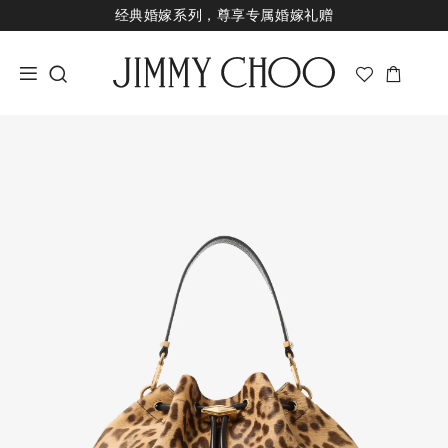
经典婚嫁系列，尊享专属婚嫁礼赠
王一博心意礼赠，购指定款即享限量挂饰