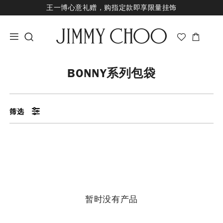
王一博心意礼赠，购指定款即享限量挂饰
七夕甄选，即刻挑选礼物
新品上市，尊享至高24期免息
经典婚嫁系列，尊享专属婚嫁礼赠
王一博心意礼赠，购指定款即享限量挂饰
BONNY系列包袋
筛选
暂时没有产品