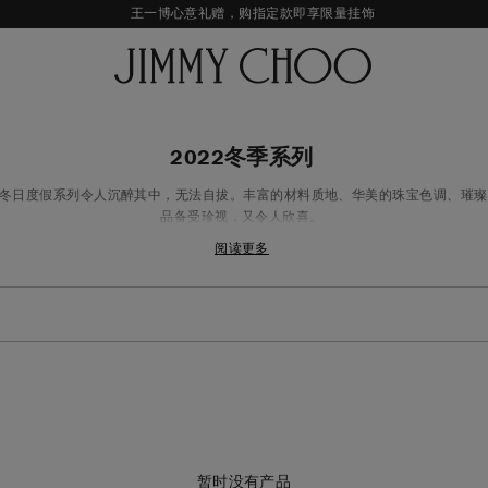
王一博心意礼赠，购指定款即享限量挂饰
七夕甄选，即刻挑选礼物
新品上市，尊享至高24期免息
经典婚嫁系列，尊享专属婚嫁礼赠
王一博心意礼赠，购指定款即享限量挂饰
2022冬季系列
Choo冬日度假系列令人沉醉其中，无法自拔。丰富的材料质地、华美的珠宝色调、
品备受珍视，又令人欣喜。
阅读更多
暂时没有产品