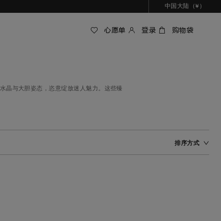
中国大陆（¥）
心愿单
登录
购物袋
璀璨水晶与大胆姿态，恣意绽放迷人魅力。这些臻
排序方式