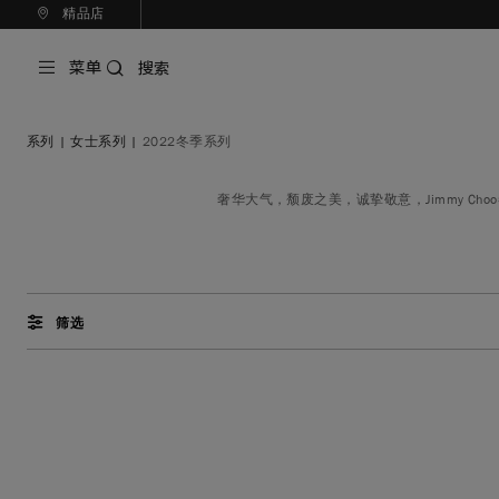
精品店
菜单
搜索
系列
|
女士系列
|
2022冬季系列
奢华大气，颓废之美，诚挚敬意，Jimmy 
筛选