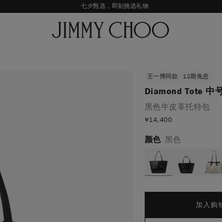
七夕甄选，即刻挑选礼物
新品上市，尊享至高24期免息
经典婚嫁系列，尊享专属婚嫁礼赠
王一博心意礼赠，购指定款即享限量挂饰
王一博同款
12期免息
Diamond Tote 中
黑色牛皮革托特包
¥
14,400
颜色
黑色
加入购