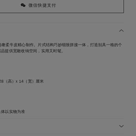
微信快捷支付
包，甄选奢柔牛皮精心制作。片式结构巧妙细致拼接一体，打造别具一格的个
需品提供宽敞收纳空间，实用又时髦。
28（高）x 14（宽）厘米
具体以实物为准