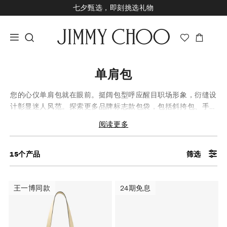
七夕甄选，即刻挑选礼物
新品上市，尊享至高24期免息
经典婚嫁系列，尊享专属婚嫁礼赠
王一博心意礼赠，购指定款即享限量挂饰
单肩包
您的心仪单肩包就在眼前。挺阔包型呼应醒目职场形象，衍缝设
计彰显迷人风范。探索更多品牌标志款包袋，包括斜挎包、手拿
包和迷你包。
阅读更多
15
个产品
筛选
王一博同款
24期免息
王一博同款
24期免息