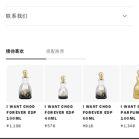
联系我们
猜你喜欢
搭配推荐
I WANT CHOO
I WANT CHOO
I WANT CHOO
I WANT 
FOREVER EDP
FOREVER EDP
FOREVER EDP
PARFU
100ML
40ML
60ML
100ML
¥
1,198
¥
578
¥
918
¥
1,348