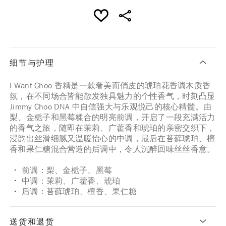
细节与护理
I Want Choo 香精是一款奢美而俏皮的琥珀花香调木质香
氛，在不同场合皆能散发独具魅力的个性香气，时刻凸显
Jimmy Choo DNA 中自信强大与乐观悦己的核心精髓。由
梨、金栀子和黑莓糅合的明亮前调，开启了一段充满活力
的香气之旅，随即在茉莉、广藿香和琥珀的亲密交织下，
浸韵出丝滑细腻又温暖怡心的中调，最后在苔藓琥珀、檀
香和果仁糖混合营造的后调中，令人沉醉回味丝丝香意。
前调：梨、金栀子、黑莓
中调：茉莉、广藿香、琥珀
后调：苔藓琥珀、檀香、果仁糖
送货和退货