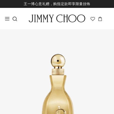
王一博心意礼赠，购指定款即享限量挂饰
七夕甄选，即刻挑选礼物
新品上市，尊享至高24期免息
经典婚嫁系列，尊享专属婚嫁礼赠
王一博心意礼赠，购指定款即享限量挂饰