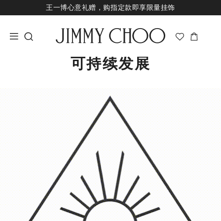
王一博心意礼赠，购指定款即享限量挂饰
七夕甄选，即刻挑选礼物
新品上市，尊享至高24期免息
经典婚嫁系列，尊享专属婚嫁礼赠
可持续发展
王一博心意礼赠，购指定款即享限量挂饰