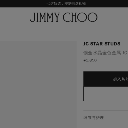
七夕甄选，即刻挑选礼物
新品上市，尊享至高24期免息
经典婚嫁系列，尊享专属婚嫁礼赠
王一博心意礼赠，购指定款即享限量挂饰
JC STAR STUDS
镶全水晶金色金属 JC
¥
1,850
加入购
细节与护理