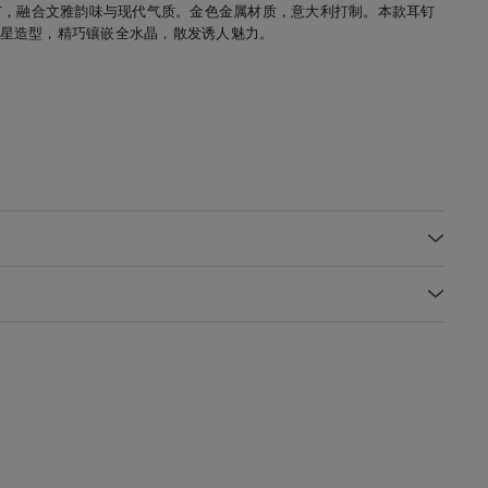
系列星形耳钉，融合文雅韵味与现代气质。金色金属材质，意大利打制。本款耳钉
oo 星星造型，精巧镶嵌全水晶，散发诱人魅力。