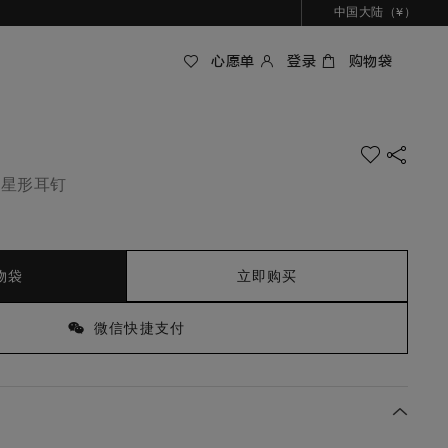
中国大陆（¥）
心愿单
登录
购物袋
 星形耳钉
物袋
立即购买
微信快捷支付