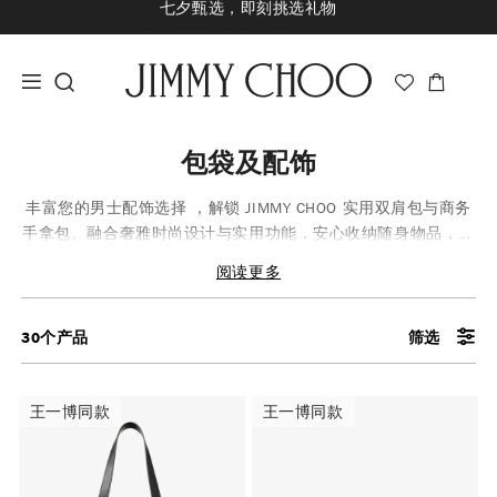
新品上市，尊享至高24期免息
经典婚嫁系列，尊享专属婚嫁礼赠
王一博心意礼赠，购指定款即享限量挂饰
包袋及配饰
丰富您的男士配饰选择 ，解锁 JIMMY CHOO 实用双肩包与商务
手拿包。融合奢雅时尚设计与实用功能，安心收纳随身物品，彰
显穿搭气质品味。配搭男士运动鞋或正装鞋，潇洒出入不同场
阅读更多
合。
30
个产品
筛选
王一博同款
王一博同款
王一博同款
王一博同款