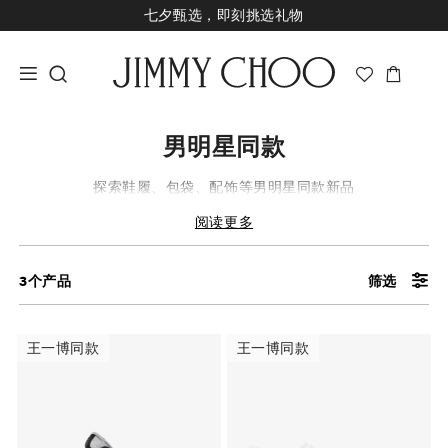
七夕甄选，即刻挑选礼物
新品上市，尊享至高24期免息
经典婚嫁系列，尊享专属婚嫁礼赠
王一博心意礼赠，购指定款即享限量挂饰
男明星同款
探索鞋履、包袋、配饰等男明星同款新品
阅读更多
3
个产品
筛选
王一博同款
王一博同款
王一博同款
王一博同款