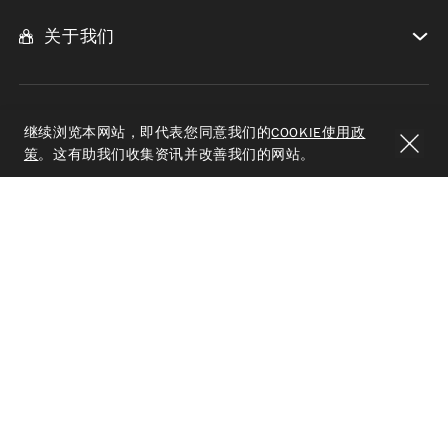
关于我们
继续浏览本网站，即代表您同意我们的
COOKIE使用政
策
。这有助我们收集资讯并改善我们的网站。
© Jimmy Choo 保留所有权利
电子营业执照
沪公网安备：31010602003626号
沪ICP备19011516号