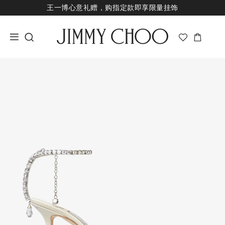
王一博心意礼赠，购指定款即享限量挂饰
七夕甄选，即刻挑选礼物
新品上市，尊享至高24期免息
经典婚嫁系列，尊享专属婚嫁礼赠
王一博心意礼赠，购指定款即享限量挂饰