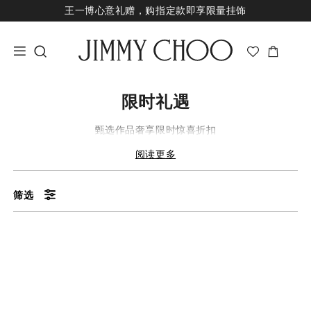
王一博心意礼赠，购指定款即享限量挂饰
七夕甄选，即刻挑选礼物
新品上市，尊享至高24期免息
经典婚嫁系列，尊享专属婚嫁礼赠
王一博心意礼赠，购指定款即享限量挂饰
限时礼遇
甄选作品奢享限时惊喜折扣
阅读更多
筛选