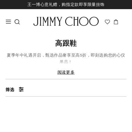
王一博心意礼赠，购指定款即享限量挂饰
七夕甄选，即刻挑选礼物
新品上市，尊享至高24期免息
经典婚嫁系列，尊享专属婚嫁礼赠
王一博心意礼赠，购指定款即享限量挂饰
高跟鞋
夏季年中礼遇开启，甄选作品奢享至高5折，即刻选购您的心仪
单品！
阅读更多
筛选