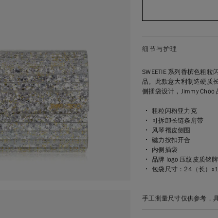
细节与护理
SWEETIE 系列香槟
品。此款意大利制造硬质
侧插袋设计，Jimmy Cho
粗粒闪粉亚力克
可拆卸长链条肩带
风琴褶皮侧围
磁力按扣开合
内侧插袋
品牌 logo 压纹皮质铭
包袋尺寸：24（长）x
手工测量尺寸仅供参考，