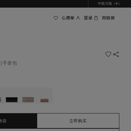
中国大陆（¥）
心愿单
登录
购物袋
力手拿包
物袋
立即购买