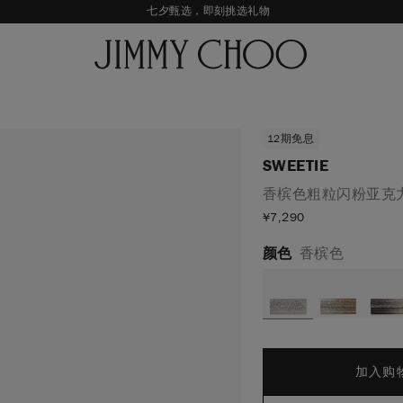
七夕甄选，即刻挑选礼物
新品上市，尊享至高24期免息
经典婚嫁系列，尊享专属婚嫁礼赠
王一博心意礼赠，购指定款即享限量挂饰
12期免息
SWEETIE
香槟色粗粒闪粉亚克
¥
7,290
颜色
香槟色
加入购