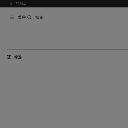
精品店
菜单
搜索
筛选