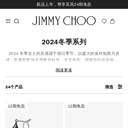
新品上市，尊享至高24期免息
经典婚嫁系列，尊享专属婚嫁礼赠
王一博心意礼赠，购指定款即享限量挂饰
2024冬季系列
2024 冬季女士的灵感源于假日季节：以盛大的派对氛围为灵
感，鞋履和配饰采用奢华材质、丰富色彩、璀璨夺目的装饰，以
及鲜明而独特的廓形，每件单品都宛如魅力四射的礼品。即刻探
阅读更多
索冬季新款鞋履、包袋及配饰等作品。
24
个产品
筛选
12期免息
12期免息
12期免息
12期免息