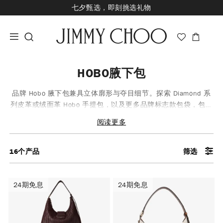
七夕甄选，即刻挑选礼物
新品上市，尊享至高24期免息
经典婚嫁系列，尊享专属婚嫁礼赠
王一博心意礼赠，购指定款即享限量挂饰
HOBO腋下包
品牌 Hobo 腋下包兼具立体廓形与夺目细节。探索 Diamond 系
列皮革或绒面革 Hobo 手提包，以及更多品牌标志款包袋，包括
斜挎包、托特包及迷你包。
阅读更多
16
个产品
筛选
24期免息
24期免息
24期免息
24期免息