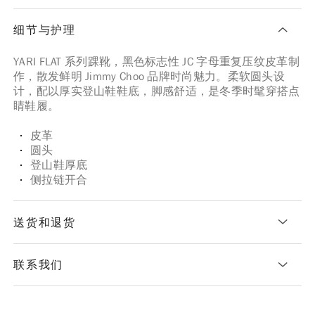
细节与护理
YARI FLAT 系列踝靴，黑色标志性 JC 字母重复压纹皮革制
作，散发鲜明 Jimmy Choo 品牌时尚魅力。柔软圆头设
计，配以厚实登山鞋鞋底，脚感舒适，是冬季时髦穿搭点
睛鞋履。
皮革
圆头
登山鞋厚底
侧拉链开合
送货和退货
联系我们