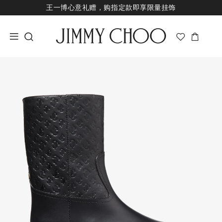
王一博心意礼赠，购指定款即享限量挂饰
七夕甄选，即刻挑选礼物
新品上市，尊享至高24期免息
经典婚嫁系列，尊享专属婚嫁礼赠
王一博心意礼赠，购指定款即享限量挂饰